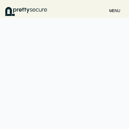
MENU
Le parcours de
chaque fondateur est
unique, mais
l'objectif est toujours
le même.
Construire des systèmes au service des 
personnes qui se cachent derrière la 
marque.